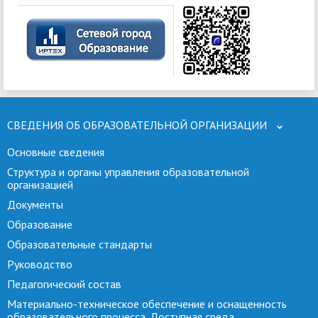
СВЕДЕНИЯ ОБ ОБРАЗОВАТЕЛЬНОЙ ОРГАНИЗАЦИИ
Основные сведения
Структура и органы управления образовательной
организацией
Документы
Образование
Образовательные стандарты
Руководство
Педагогический состав
Материально-техническое обеспечение и оснащенность
образовательного процесса. Доступная среда