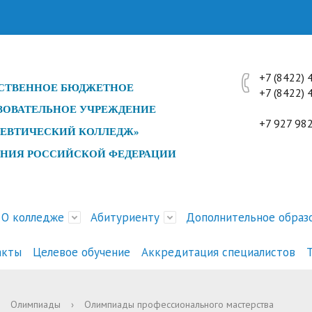
+7 (8422)
СТ
ВЕННОЕ БЮДЖЕТНОЕ
+7 (842
профес
ЗОВАТЕЛЬНОЕ УЧРЕЖДЕНИЕ
+7 927 98
ЕВТИЧЕСКИЙ КОЛЛЕДЖ»
ЕНИЯ РОССИЙСКОЙ ФЕДЕРАЦИИ
О колледже
Абитуриенту
Дополнительное образ
акты
Целевое обучение
Аккредитация специалистов
ра и органы управления
и
ика поданных заявлений
е специалистов с
ние занятий
ды, конкурсы, конференции
Документы
История
Психологическое тестирова
Перечень платных услуг
Расписание экзаменов
Мероприятия Совета дирек
Олимпиады
›
Олимпиады профессионального мастерства