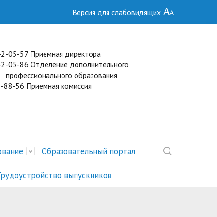
Версия для слабовидящих
 42-05-57 Приемная директора
2) 42-05-86 Отделение дополнительного
сионального образования
2-88-56 Приемная комиссия
ование
Образовательный портал
Трудоустройство выпускников
ние
торов
Образование
Специальности
Целевое обучение
Присвоение квалификационных
Расписание ГИА