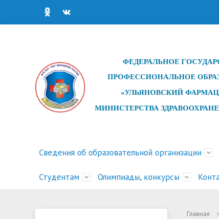
ФЕДЕРАЛЬНОЕ ГОСУДАР
ПРОФЕССИОНАЛЬНОЕ ОБРА
«УЛЬЯНОВСКИЙ ФАРМАЦ
МИНИСТЕРСТВА ЗДРАВООХРАН
Сведения об образовательной организации
Студентам
Олимпиады, конкурсы
Конт
Основные сведения
Сведения об образовательной
Рейтинги абитуриентов 2026
Обучение для лиц без
Дистанционное обучение
Конкурсы профессионального
Структу
Новост
Статист
Обучени
Расписа
Олимпиа
Главная
›